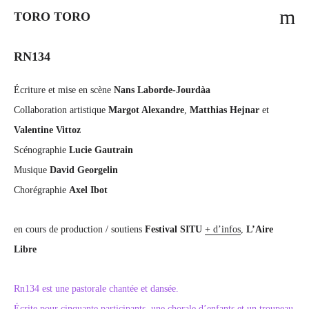
m
TORO TORO
RN134
Écriture et mise en scène
Nans Laborde-Jourdàa
Collaboration artistique
Margot Alexandre
,
Matthias Hejnar
et
Valentine Vittoz
Scénographie
Lucie Gautrain
Musique
David Georgelin
Chorégraphie
Axel Ibot
en cours de production / soutiens
Festival SITU
+ d’infos
,
L’Aire
Libre
Rn134 est une pastorale chantée et dansée.
Écrite pour cinquante participants, une chorale d’enfants et un troupeau