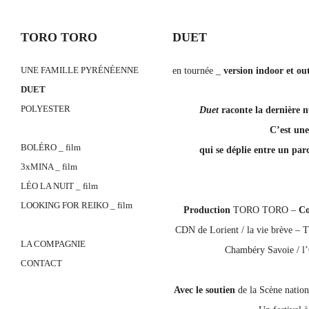
TORO TORO
DUET
Skip
UNE FAMILLE PYRÉNÉENNE
en tournée _
version indoor et ou
to
DUET
content
POLYESTER
Duet
raconte la dernière 
C’est un
BOLÉRO _ film
qui se déplie entre un parc
3xMINA _ film
LÉO LA NUIT _ film
LOOKING FOR REIKO _ film
Production
TORO TORO –
Co
CDN de Lorient / la vie brève – T
LA COMPAGNIE
Chambéry Savoie / l’
CONTACT
Avec le soutien
de la Scène natio